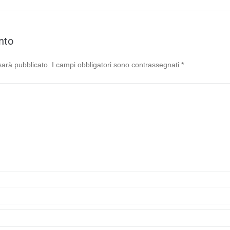
nto
 sarà pubblicato.
I campi obbligatori sono contrassegnati
*