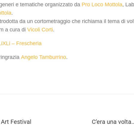
 generi e tematiche organizzato da
Pro Loco Mottola
, La
ottola
.
trodotta da un cortometraggio che richiama il tema di volt
lm a cura di
Vicoli Corti
.
LiXLi – Frescheria
 ringrazia
Angelo Tamburrino
.
Art Festival
C’era una volta