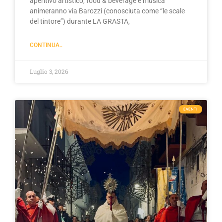
aperitivo artistico, food & beverage e musica
animeranno via Barozzi (conosciuta come “le scale
del tintore”) durante LA GRASTA,
CONTINUA..
Luglio 3, 2026
EVENTI