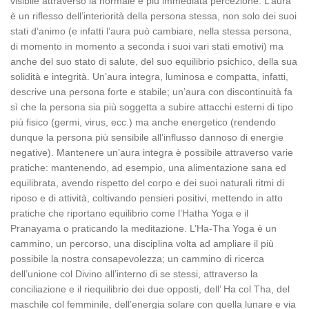
visibile attraverso la normale e più immediata percezione. L’aura
è un riflesso dell’interiorità della persona stessa, non solo dei suoi
stati d’animo (e infatti l’aura può cambiare, nella stessa persona,
di momento in momento a seconda i suoi vari stati emotivi) ma
anche del suo stato di salute, del suo equilibrio psichico, della sua
solidità e integrità. Un’aura integra, luminosa e compatta, infatti,
descrive una persona forte e stabile; un’aura con discontinuità fa
sì che la persona sia più soggetta a subire attacchi esterni di tipo
più fisico (germi, virus, ecc.) ma anche energetico (rendendo
dunque la persona più sensibile all’influsso dannoso di energie
negative). Mantenere un’aura integra è possibile attraverso varie
pratiche: mantenendo, ad esempio, una alimentazione sana ed
equilibrata, avendo rispetto del corpo e dei suoi naturali ritmi di
riposo e di attività, coltivando pensieri positivi, mettendo in atto
pratiche che riportano equilibrio come l’Hatha Yoga e il
Pranayama o praticando la meditazione. L’Ha-Tha Yoga è un
cammino, un percorso, una disciplina volta ad ampliare il più
possibile la nostra consapevolezza; un cammino di ricerca
dell’unione col Divino all’interno di se stessi, attraverso la
conciliazione e il riequilibrio dei due opposti, dell’ Ha col Tha, del
maschile col femminile, dell’energia solare con quella lunare e via