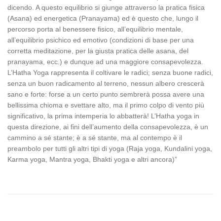
dicendo. A questo equilibrio si giunge attraverso la pratica fisica
(Asana) ed energetica (Pranayama) ed è questo che, lungo il
percorso porta al benessere fisico, all’equilibrio mentale,
all’equilibrio psichico ed emotivo (condizioni di base per una
corretta meditazione, per la giusta pratica delle asana, del
pranayama, ecc.) e dunque ad una maggiore consapevolezza.
L’Hatha Yoga rappresenta il coltivare le radici; senza buone radici,
senza un buon radicamento al terreno, nessun albero crescerà
sano e forte: forse a un certo punto sembrerà possa avere una
bellissima chioma e svettare alto, ma il primo colpo di vento più
significativo, la prima intemperia lo abbatterà! L’Hatha yoga in
questa direzione, ai fini dell’aumento della consapevolezza, è un
cammino a sé stante; è a sé stante, ma al contempo è il
preambolo per tutti gli altri tipi di yoga (Raja yoga, Kundalini yoga,
Karma yoga, Mantra yoga, Bhakti yoga e altri ancora)”