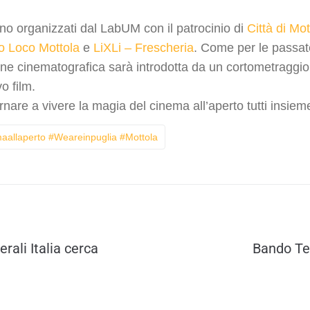
no organizzati dal LabUM con il patrocinio di
Città di Mot
o Loco Mottola
e
LiXLi – Frescheria
. Come per le passate
one cinematografica sarà introdotta da un cortometraggi
o film.
rnare a vivere la magia del cinema all’aperto tutti insiem
allaperto #weareinpuglia #mottola
rali Italia cerca
Bando Te