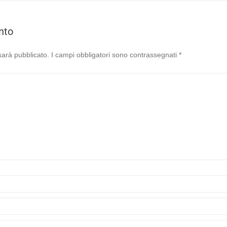
nto
 sarà pubblicato.
I campi obbligatori sono contrassegnati
*