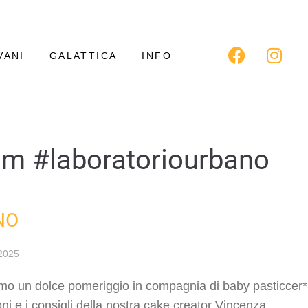
VANI
GALATTICA
INFO
um #laboratoriourbano
NO
2025
mo un dolce pomeriggio in compagnia di baby pasticcer*
ni e i consigli della nostra cake creator Vincenza,