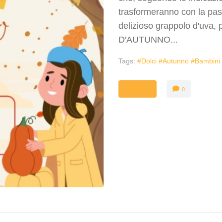
trasformeranno con la past
delizioso grappolo d'uva,
D'AUTUNNO...
Tags:
#dolci #autunno #bambini
MORE
0