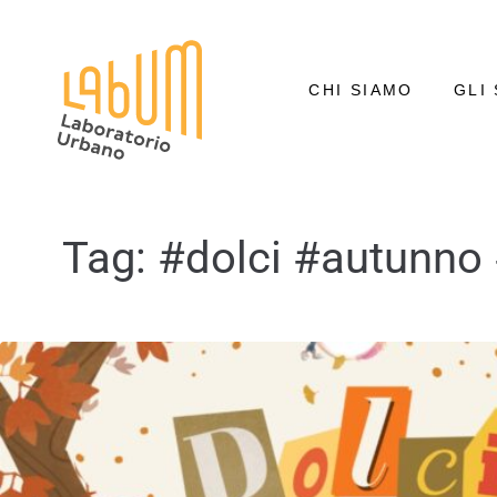
CHI SIAMO
GLI 
Tag:
#dolci #autunno