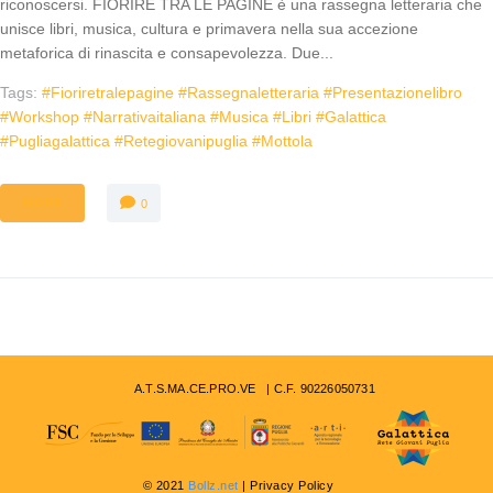
riconoscersi. FIORIRE TRA LE PAGINE è una rassegna letteraria che
unisce libri, musica, cultura e primavera nella sua accezione
metaforica di rinascita e consapevolezza. Due...
Tags:
#fioriretralepagine #rassegnaletteraria #presentazionelibro
#workshop #narrativaitaliana #musica #libri #galattica
#pugliagalattica #retegiovanipuglia #mottola
MORE
0
A.T.S.MA.CE.PRO.VE | C.F. 90226050731
© 2021
Bollz.net
| Privacy Policy