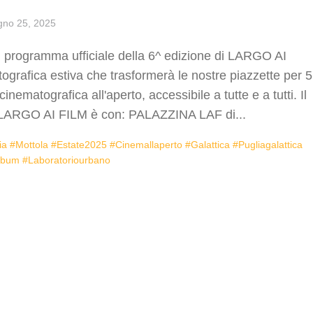
gno 25, 2025
rogramma ufficiale della 6^ edizione di LARGO AI
grafica estiva che trasformerà le nostre piazzette per 5
nematografica all'aperto, accessibile a tutte e a tutti. Il
LARGO AI FILM è con: PALAZZINA LAF di...
a #mottola #estate2025 #cinemallaperto #galattica #pugliagalattica
abum #laboratoriourbano