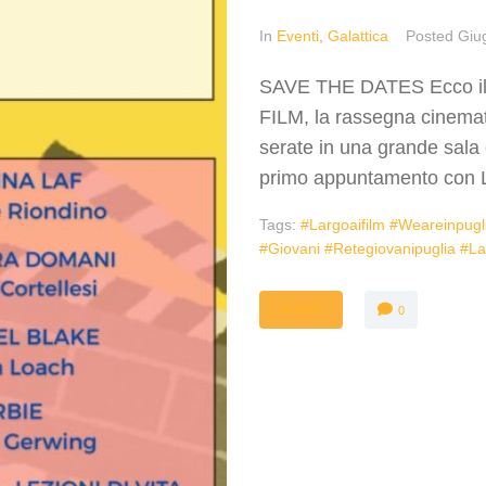
In
Eventi
,
Galattica
Posted
Giu
SAVE THE DATES Ecco il p
FILM, la rassegna cinemato
serate in una grande sala ci
primo appuntamento con 
Tags:
#largoaifilm #weareinpugli
#giovani #retegiovanipuglia #l
MORE
0