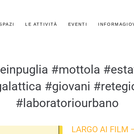
SPAZI
LE ATTIVITÀ
EVENTI
INFORMAGIO
reinpuglia #mottola #est
galattica #giovani #reteg
#laboratoriourbano
LARGO AI FILM –