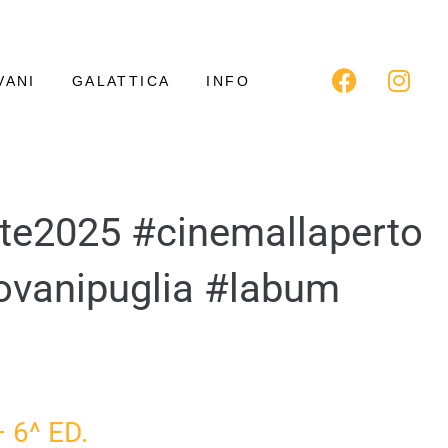
VANI
GALATTICA
INFO
ate2025 #cinemallaperto
iovanipuglia #labum
 6^ ED.