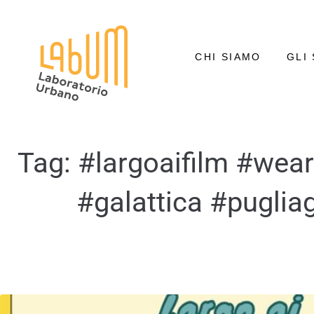
CHI SIAMO
GLI 
Tag:
#largoaifilm #wea
#galattica #puglia