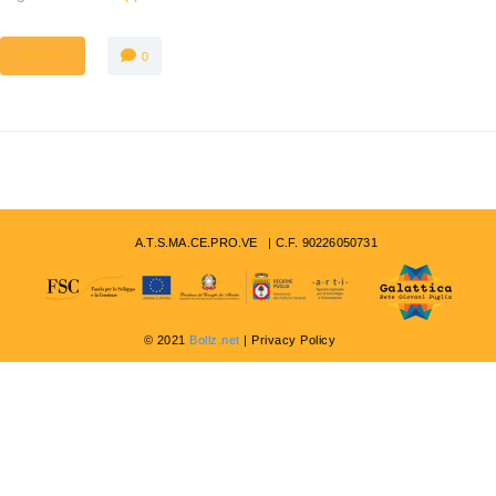
MORE
0
A.T.S.MA.CE.PRO.VE | C.F. 90226050731
© 2021
Bollz.net
| Privacy Policy