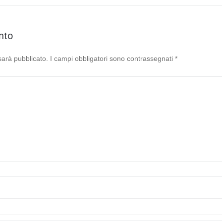
nto
 sarà pubblicato.
I campi obbligatori sono contrassegnati
*