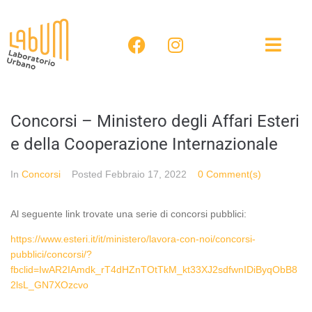
Concorsi – Ministero degli Affari Esteri
e della Cooperazione Internazionale
In
Concorsi
Posted
Febbraio 17, 2022
0 Comment(s)
Al seguente link trovate una serie di concorsi pubblici:
https://www.esteri.it/it/ministero/lavora-con-noi/concorsi-
pubblici/concorsi/?
fbclid=IwAR2IAmdk_rT4dHZnTOtTkM_kt33XJ2sdfwnIDiByqObB8
2lsL_GN7XOzcvo