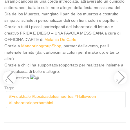
arrampicandosi su una corda intrecciata, attraversato un cunicolo
sotterraneo, ballato sulle note allegre della festa messicana del
Día de los Muertos, mangiato il pan de los muertos e costruito
simpatici scheletri personalizzandoli con fiori, colori e papillon.
Grazie a tutti i piccoli partecipanti del laboratorio di lettura e
creativo FRIDA E DIEGO – UNA FAVOLA MESSICANA a cura di
OFFICINA D’ARTE di
Melania De Carlo
.
Grazie a
MandorinogroupShop
, partner dell’evento, per il
materiale fornito (dai cartoncini ai colori per il make up, e tanto
altro).
Grazie a chi ci ha supportato/sopportato per realizzare insieme a
noi qualcosa di bello e allegro.
Alla prossima
Tags:
#fridakhalo #losdiasdelosmuertos #halloween
#laboratorioperbambini