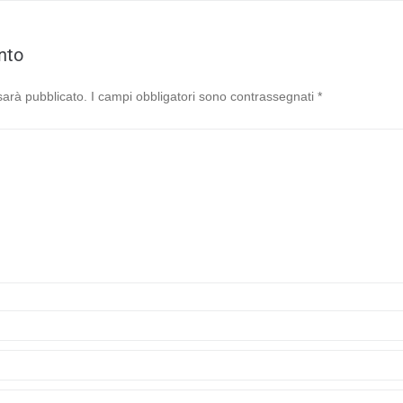
nto
 sarà pubblicato.
I campi obbligatori sono contrassegnati
*