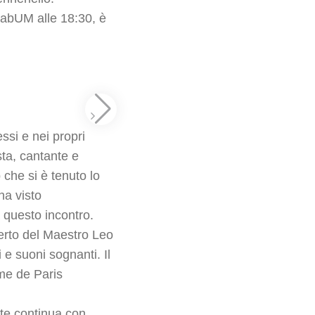
 LabUM alle 18:30, è
ssi e nei propri
sta, cantante e
 che si è tenuto lo
ha visto
 questo incontro.
certo del Maestro
Leo
e suoni sognanti. Il
ame de Paris
rte continua con