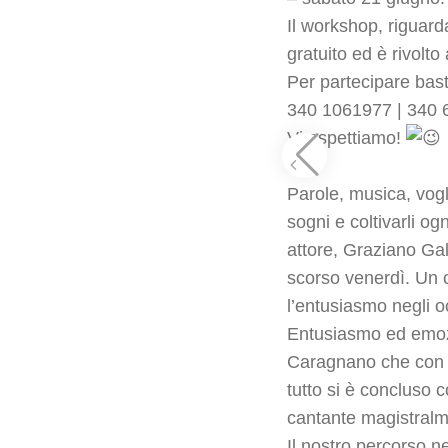
Il workshop, riguard
gratuito ed è rivolto
Per partecipare bast
340 1061977 | 340
Vi aspettiamo!
—-
Parole, musica, vogl
sogni e coltivarli og
attore,
Graziano Ga
scorso venerdì. Un 
l’entusiasmo negli o
Entusiasmo ed emozi
Caragnano
che con l
tutto si è concluso 
cantante magistralm
Il nostro percorso n