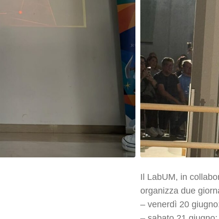
Il LabUM, in collab
organizza due giorna
– venerdì 20 giug
– sabato 21 giugn