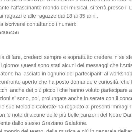
ante l’affascinante mondo dei musical, si terrà presso il
 ai ragazzi e alle ragazze dai 18 ai 35 anni.
a iscriversi contattando i numeri:
 6406456
ia di fare, crederci sempre e soprattutto credere in se ste
ni giorno! Questi sono stati alcuni dei messaggi che l’Arti
latone
ha lasciato in ognuno dei partecipanti al workshop
confronto aperto che ha posto domande e curiosità, che 
cchi anche dei più piccoli che hanno voluto partecipare a
oni si sono, poi, prolungate anche in serata con il con
e sue Melodie Colorate ha regalato ai presenti immagini 
con le note di alcune delle più belle canzoni del Notre D
ente dallo stesso Graziano Galatone.
el mondo del teatro, della musica e più in generale dell’a