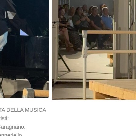
ESTA DELLA MUSICA
sti:
Caragnano
;
neriello.