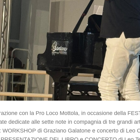
orazione con la
Pro Loco Mottola
, in occasione della F
te dedicate alle sette note in compagnia di tre grandi arti
no: WORKSHOP di
Graziano Galatone
e concerto di
Leo 
o: PRESENTAZIONE DEL LIBRO e CONCERTO di Leo Ten