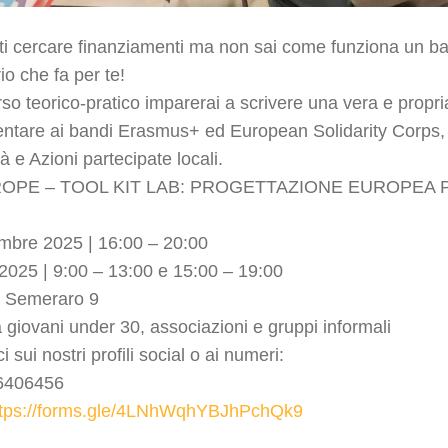
sti cercare finanziamenti ma non sai come funziona un 
io che fa per te!
so teorico-pratico imparerai a scrivere una vera e propr
entare ai bandi Erasmus+ ed European Solidarity Corps,
tà e Azioni partecipate locali.
PE – TOOL KIT LAB: PROGETTAZIONE EUROPEA P
mbre 2025 | 16:00 – 20:00
025 | 9:00 – 13:00 e 15:00 – 19:00
 Semeraro 9
 giovani under 30, associazioni e gruppi informali
 sui nostri profili social o ai numeri:
 6406456
ttps://forms.gle/4LNhWqhYBJhPchQk9