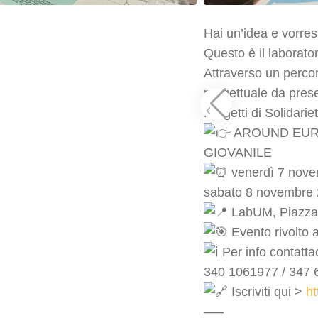
Hai un’idea e vorre
Questo è il laborator
Attraverso un percor
progettuale da pres
Progetti di Solidarie
AROUND EURO
GIOVANILE
venerdì 7 nove
sabato 8 novembre 2
LabUM, Piazza
Evento rivolto a
Per info contattaci
340 1061977 / 347
Iscriviti qui >
h
—–