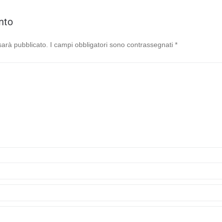
nto
 sarà pubblicato.
I campi obbligatori sono contrassegnati
*