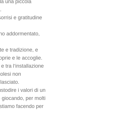
 da una piccola
.
orrisi e gratitudine
cono addormentato,
te e tradizione, e
oprie e le accoglie.
 tra l’installazione
tolesi non
lasciato.
todire i valori di un
 giocando, per molti
o stiamo facendo per