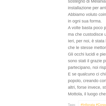
sostegno di Melania, 
installazione per ar
Abbiamo voluto coinvo
in ogni sua forma.
A volte basta poco p
ma che custodisce u
Ieri, per noi, è stat
che le stesse mettono
Gli occhi lucidi e p
sono stati il grazie
partecipano, noi ris
E se qualcuno ci chi
popolo, creando con
altri, forse invece,
Mottola, il luogo ch
Tags:
#infiorata #cor