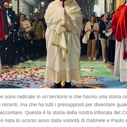
he sono radicate in un territorio e che hanno una storia c
iù recenti, ma che ha tutti i presupposti per diventare qu
 raccontare. Questa è la storia della nostra infiorata del 
 è nata lo scorso anno dalla volontà di Gabriele e Paolo e