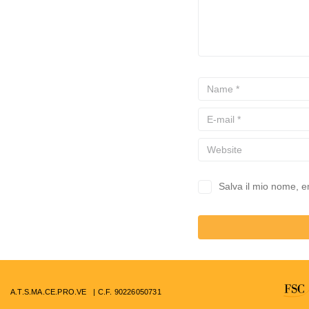
Salva il mio nome, e
A.T.S.MA.CE.PRO.VE | C.F. 90226050731