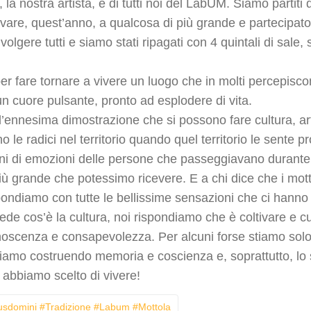
la nostra artista, e di tutti noi del LabUM. Siamo partiti
rivare, quest’anno, a qualcosa di più grande e partecipato
lgere tutti e siamo stati ripagati con 4 quintali di sale, s
er fare tornare a vivere un luogo che in molti percepis
n cuore pulsante, pronto ad esplodere di vita.
a l’ennesima dimostrazione che si possono fare cultura, ar
 le radici nel territorio quando quel territorio le sente pr
ieni di emozioni delle persone che passeggiavano durante e
 più grande che potessimo ricevere. E a chi dice che i mot
pondiamo con tutte le bellissime sensazioni che ci hanno 
ede cos’è la cultura, noi rispondiamo che è coltivare e cus
oscenza e consapevolezza. Per alcuni forse stiamo solo
 stiamo costruendo memoria e coscienza e, soprattutto, l
e abbiamo scelto di vivere!
pusdomini #tradizione #labum #mottola