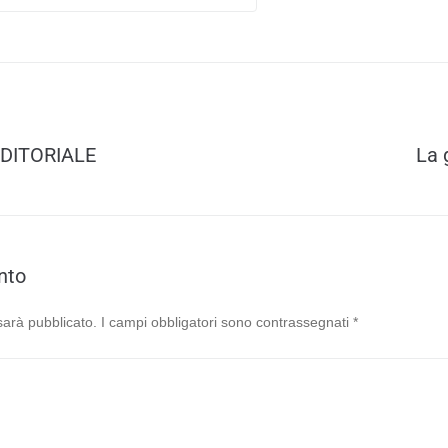
DITORIALE
La 
nto
 sarà pubblicato.
I campi obbligatori sono contrassegnati
*