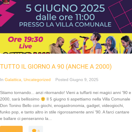
TUTTO IL GIORNO A 90 (ANCHE A 2000)
In
Galattica
,
Uncategorized
Posted
Giugno 9, 2025
Stiamo tornando... anzi ritornando! Vieni a tuffarti nei magici anni '90 e
2000, sarà bellissimo
Il 5 giugno ti aspettiamo nella Villa Comunale
Don Tonino Bello con giochi, enogastronomia, gadget, videogiochi,
funko pop, e tanto altro in stile rigorosamente anni '90. A farci cantare
e ballare ci penseranno la...
MORE
0