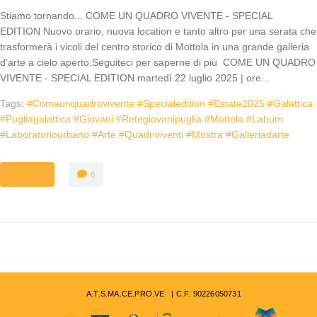
Stiamo tornando... COME UN QUADRO VIVENTE - SPECIAL
EDITION Nuovo orario, nuova location e tanto altro per una serata che
trasformerà i vicoli del centro storico di Mottola in una grande galleria
d'arte a cielo aperto.Seguiteci per saperne di più COME UN QUADRO
VIVENTE - SPECIAL EDITION martedì 22 luglio 2025 | ore...
Tags:
#comeunquadrovivente #specialedition #estate2025 #galattica
#pugliagalattica #giovani #retegiovanipuglia #mottola #labum
#laboratoriourbano #arte #quadriviventi #mostra #galleriadarte
MORE
0
A.T.S.MA.CE.PRO.VE | C.F. 90226050731