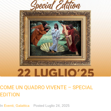
COME UN QUADRO VIVENTE – SPECIAL
EDITION
In
Eventi
,
Galattica
Posted
Luglio 24, 2025