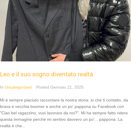
Leo e il suo sogno diventato realtà
In
Uncategorized
Posted
Gennaio 21, 2025
Mi è sempre piaciuto raccontare la nostra storia: io che ti contatto, da
brava e vecchia boomer e anche un po' pappona su Facebook con
"Ciao bel ragazzino, vuoi lavorare da noi?". Mi ha sempre fatto ridere
questa immagine perché mi sentivo davvero un po'... pappona. La
realtà è che...