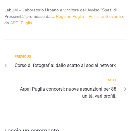
– – – – –
LabUM – Laboratorio Urbano è vincitore dell’Avviso “Spazi di
Prossimità” promosso dalla
Regione Puglia – Politiche Giovanili
e
da
ARTI Puglia
.
PREVIOUS
Corso di fotografia: dallo scatto al social network
NEXT
Arpal Puglia concorsi: nuove assunzioni per 88
unità, vari profili.
Lascia un commento