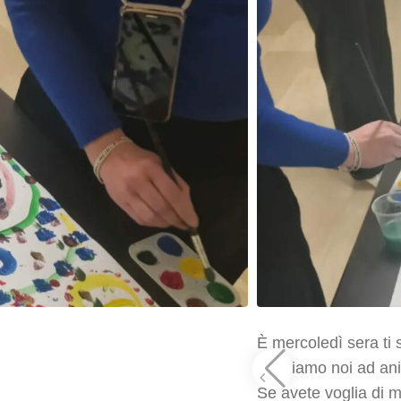
È mercoledì sera ti 
pensiamo noi ad ani
Se avete voglia di me