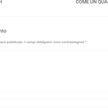
H
COME UN QUA
nto
 sarà pubblicato.
I campi obbligatori sono contrassegnati
*