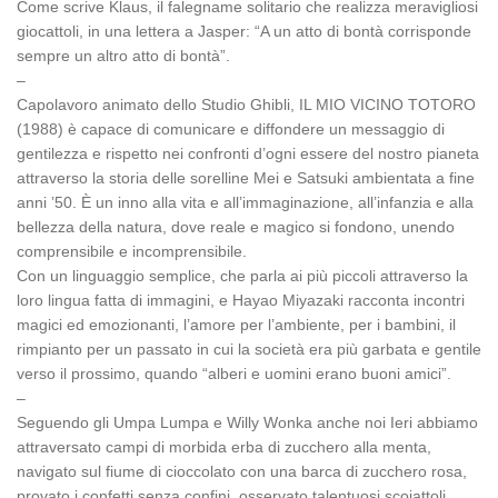
Come scrive Klaus, il falegname solitario che realizza meravigliosi
giocattoli, in una lettera a Jasper: “A un atto di bontà corrisponde
sempre un altro atto di bontà”.
–
Capolavoro animato dello Studio Ghibli, IL MIO VICINO TOTORO
(1988) è capace di comunicare e diffondere un messaggio di
gentilezza e rispetto nei confronti d’ogni essere del nostro pianeta
attraverso la storia delle sorelline Mei e Satsuki ambientata a fine
anni ’50. È un inno alla vita e all’immaginazione, all’infanzia e alla
bellezza della natura, dove reale e magico si fondono, unendo
comprensibile e incomprensibile.
Con un linguaggio semplice, che parla ai più piccoli attraverso la
loro lingua fatta di immagini, e Hayao Miyazaki racconta incontri
magici ed emozionanti, l’amore per l’ambiente, per i bambini, il
rimpianto per un passato in cui la società era più garbata e gentile
verso il prossimo, quando “alberi e uomini erano buoni amici”.
–
Seguendo gli Umpa Lumpa e Willy Wonka anche noi Ieri abbiamo
attraversato campi di morbida erba di zucchero alla menta,
navigato sul fiume di cioccolato con una barca di zucchero rosa,
provato i confetti senza confini, osservato talentuosi scoiattoli