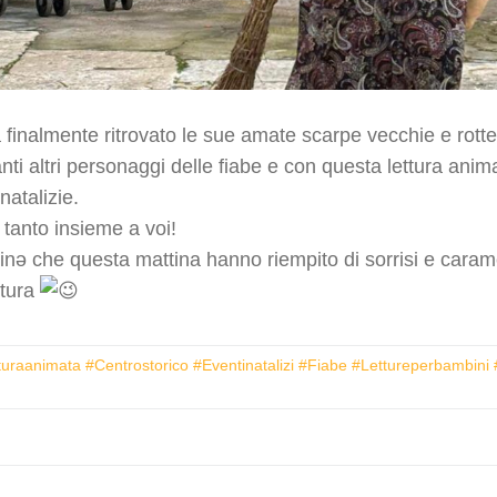
finalmente ritrovato le sue amate scarpe vecchie e rotte g
nti altri personaggi delle fiabe e con questa lettura ani
natalizie.
i tanto insieme a voi!
binə che questa mattina hanno riempito di sorrisi e carame
ntura
turaanimata #centrostorico #eventinatalizi #fiabe #lettureperbambini