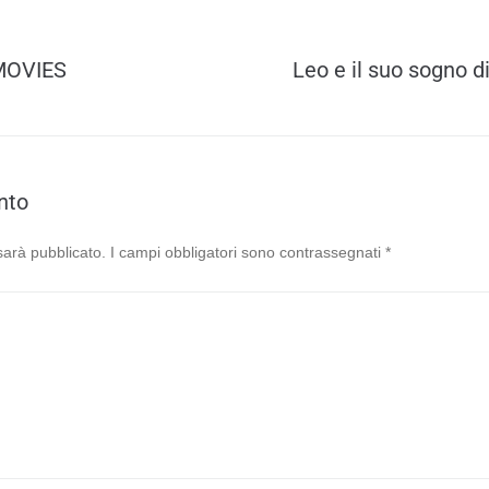
MOVIES
Leo e il suo sogno d
nto
 sarà pubblicato.
I campi obbligatori sono contrassegnati
*