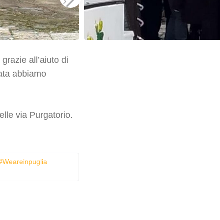
razie all’aiuto di
mata abbiamo
lle via Purgatorio.
 #weareinpuglia